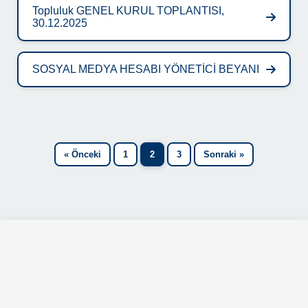
Topluluk GENEL KURUL TOPLANTISI,
30.12.2025
SOSYAL MEDYA HESABI YÖNETİCİ BEYANI
« Önceki
1
2
3
Sonraki »
Adres
Yaka Mah. Yeni Meram Cad. Kasım Halife Sok. No:11 (B Blok)
42090 Meram/Konya
İletişim