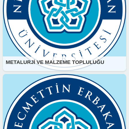
METALURJİ VE MALZEME TOPLULUĞU