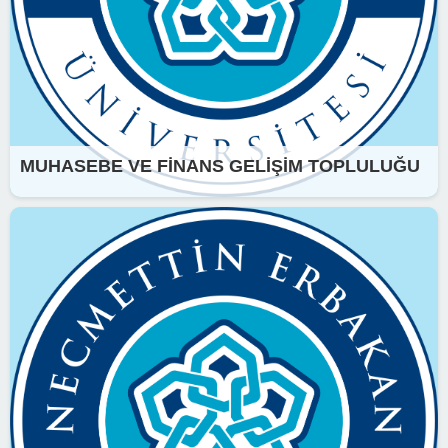
MUHASEBE VE FİNANS GELİŞİM TOPLULUĞU