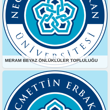
MERAM BEYAZ ÖNLÜKLÜLER TOPLULUĞU