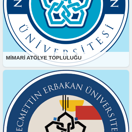
MİMARİ ATÖLYE TOPLULUĞU