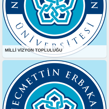
MİLLİ VİZYON TOPLULUĞU