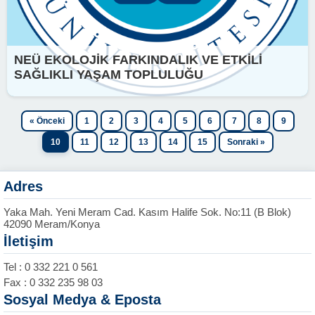
NEÜ EKOLOJİK FARKINDALIK VE ETKİLİ
SAĞLIKLI YAŞAM TOPLULUĞU
« Önceki
1
2
3
4
5
6
7
8
9
10
11
12
13
14
15
Sonraki »
Adres
Yaka Mah. Yeni Meram Cad. Kasım Halife Sok. No:11 (B Blok)
42090 Meram/Konya
İletişim
Tel : 0 332 221 0 561
Fax : 0 332 235 98 03
Sosyal Medya & Eposta