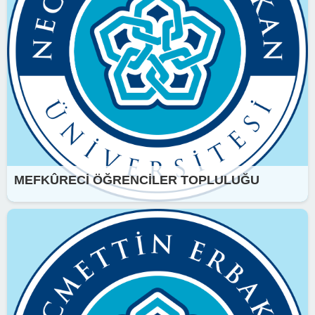
MEFKÛRECİ ÖĞRENCİLER TOPLULUĞU